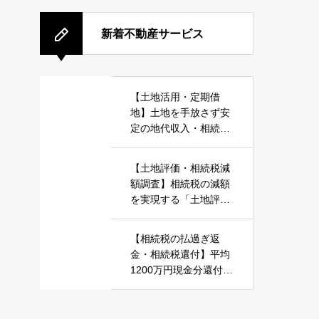
新着不動産サービス
【土地活用・定期借
地】土地を手放さず安
定の地代収入・相続・
税金対策「土地活用・
定期借地丸ごとお任
【土地評価・相続税減
せ」
額調査】相続税の減額
を実現する「土地評価
セカンドオピニオン・
相続税減額調査」相続
【相続税の払過ぎ返
に強い不動産鑑定士が
金・相続税還付】平均
対応
1200万円現金分還付
「相続税の払過ぎ返
金・相続税還付」調査
無料・成果型課金で安