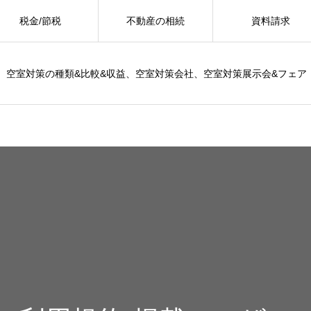
税金/節税
不動産の相続
資料請求
空室対策の種類&比較&収益、空室対策会社、空室対策展示会&フェア