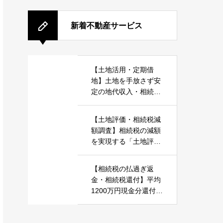
新着不動産サービス
【土地活用・定期借
地】土地を手放さず安
定の地代収入・相続・
税金対策「土地活用・
定期借地丸ごとお任
【土地評価・相続税減
せ」
額調査】相続税の減額
を実現する「土地評価
セカンドオピニオン・
相続税減額調査」相続
【相続税の払過ぎ返
に強い不動産鑑定士が
金・相続税還付】平均
対応
1200万円現金分還付
「相続税の払過ぎ返
金・相続税還付」調査